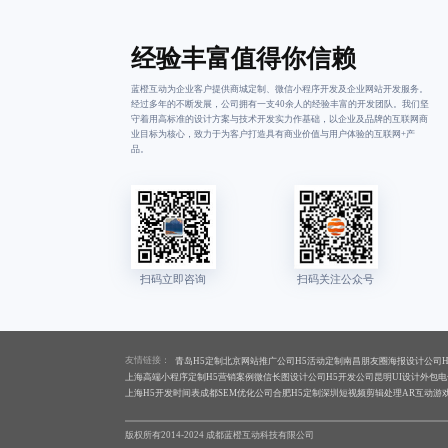
经验丰富值得你信赖
蓝橙互动为企业客户提供商城定制、微信小程序开发及企业网站开发服务。
经过多年的不断发展，公司拥有一支40余人的经验丰富的开发团队。我们坚
守着用高标准的设计方案与技术开发实力作基础，以企业及品牌的互联网商
业目标为核心，致力于为客户打造具有商业价值与用户体验的互联网+产
品。
友情链接：
青岛H5定制
北京网站推广公司
H5活动定制
南昌朋友圈海报设计公司
上海高端小程序定制
H5营销案例
微信长图设计公司
H5开发公司
昆明UI设计外包
电
上海H5开发时间表
成都SEM优化公司
合肥H5定制
深圳短视频剪辑处理
AR互动游
版权所有2014-2024 成都蓝橙互动科技有限公司