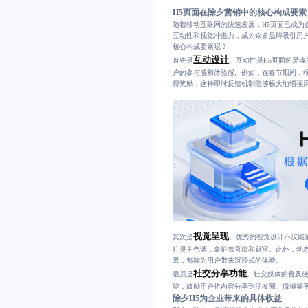
H5页面在除夕营销中的核心构成要素
随着移动互联网的快速发展，H5页面已成为
互动性和视觉冲击力，成为众多品牌吸引用
核心构成要素呢？
互动设计
首先是
。互动性是H5页面的灵
户的参与感和体验感。例如，在春节期间，很
得奖励，这种即时反馈机制能够极大地增强
视觉呈现
其次是
。优秀的视觉设计不仅能
往是主色调，象征着喜庆和财富。此外，动
果，都能为用户带来沉浸式的体验。
社交分享功能
最后是
。社交媒体的普及使
能，鼓励用户将内容分享到朋友圈、微博等
除夕H5为企业带来的具体收益