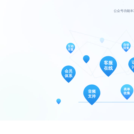
公众号功能丰
自动
互动
回复
丰富
客服
在线
会员
体系
表单
音频
收集
支持