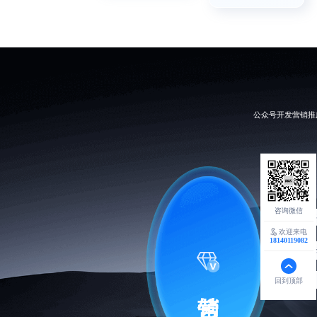
公众号开发营销推
裂
欢迎来电
18140119082
游戏互
回到顶部