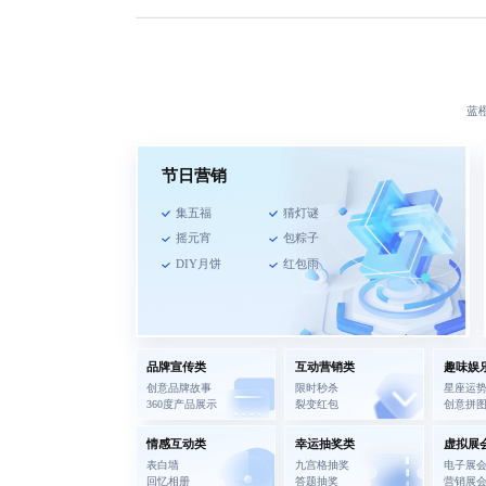
蓝
节日营销
集五福
猜灯谜
摇元宵
包粽子
DIY月饼
红包雨
品牌宣传类
互动营销类
趣味娱
创意品牌故事
限时秒杀
星座运
360度产品展示
裂变红包
创意拼
情感互动类
幸运抽奖类
虚拟展
表白墙
九宫格抽奖
电子展
回忆相册
答题抽奖
营销展