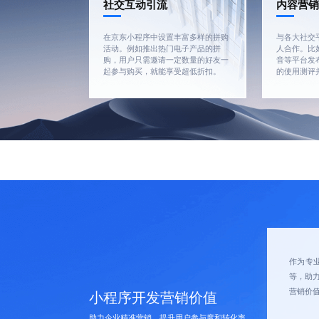
社交互动引流
内容营
在京东小程序中设置丰富多样的拼购
与各大社交
活动。例如推出热门电子产品的拼
人合作。比
购，用户只需邀请一定数量的好友一
音等平台发
起参与购买，就能享受超低折扣。
的使用测评
作为专
等，助
营销价
小程序开发营销价值
助力企业精准营销，提升用户参与度和转化率