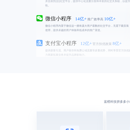
性。
微信小程序
14亿+
10亿+
推广效率高
微信小程序内置于微信这一拥有庞大用户基数的社交平台，无需下载安装
使用，提供卓越的用户体验和低成本的推广渠道。
支付宝小程序
12亿+
8亿+
官方扶优政策
提供获客引流、用户留存和免费公域流量等多重优势，同时享受官方扶优
力商家拓展业务并提升品牌影响力。
蓝橙科技
拼多多小