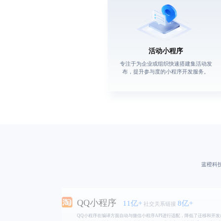
活动小程序
专注于为企业或组织快速搭建集活动发
布，提升参与度的小程序开发服务。
抖音小程序
12亿+
9亿+
增强品牌曝光
蓝橙科
抖音平台拥有数亿月活跃用户，为小程序提供了巨大的流量基础，利用抖
庞大流量和定制化应用，增强品牌曝光和用户互动，打造独特的小程序体
QQ小程序
11亿+
8亿+
社交关系链接
QQ小程序在编译方面自动与微信小程序API进行适配，降低了迁移和开发
并且依托QQ社交平台，提供中心化流量分发和丰富的社交关系链，以提