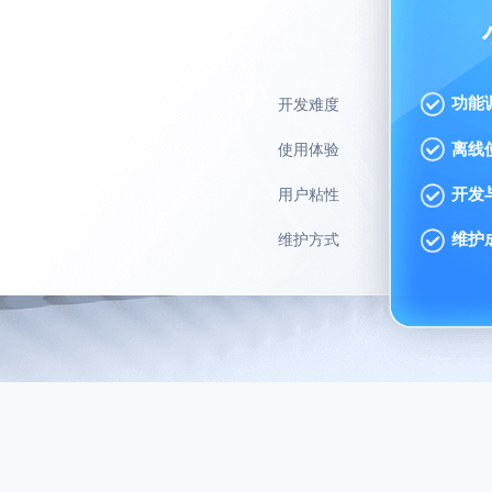
功能
开发难度
离线
使用体验
开发
用户粘性
维护
维护方式