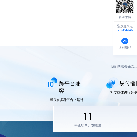
欢迎来电
17723342546
回到顶部
我们的服务涵盖H
跨平台兼
易传播
容
社交媒体进行分
可以在多种平台上运行
11
年互联网开发经验