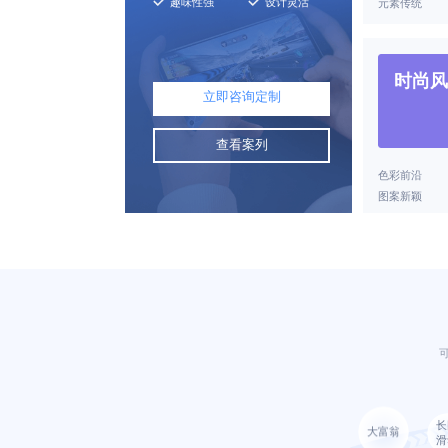
趣味性强
设计灵活
元素传统
时尚风
立即咨询定制
查看案列
色彩前沿
图案新颖
长
大富翁
滑