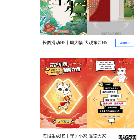
长图滑动H5丨周大幅-大观东西H5
MORE >
海报生成H5丨守护小家 温暖大家
MORE >