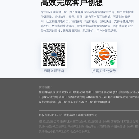
高效完成客户创想
专注H5互动营销开发，擅长将趣味玩法与品牌营销深度结合，助力企业快速
引爆流量。提供抽奖、答题、拼团、助力等丰富互动形式，可定制专属规
则，让营销更具吸引力。我们保障H5运行稳定、加载快速，支持海量用户同
时在线，数据实时统计分析，帮助企业清晰掌握营销效果。以低成本为企业
带来高营销回报，适配节日营销、新品推广、用户拉新等场景。
友情链接：
昆明网站页面设计
成都GEO优化公司
郑州H5游戏开发公司
贵阳手绘海报设计公
IP形象设计定制
济南H5营销活动定制
AR动画制作公司
郑州3D建模公司
武汉商
泉州私域营销工具开发
任务平台小程序开发
系统源码搭建
版权所有2014-2026 成都蓝橙互动科技有限公司
H5游戏制作公司
重庆AR实景互动游戏
游戏课件设计公司
西安课件PPT设计公司
武汉体感游戏定制开发
网站开发制作
微信平台小程序制作
介绍长图设计公司
H
天津微信小程序开发公司
公众号定制开发