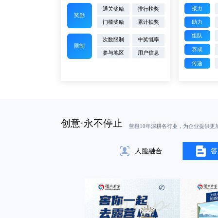
接力
通关奖励
排行榜奖
奖励
门槛奖励
累计抽奖
助力
组队
次数限制
中奖慨率
限制
养成
参与地区
用户信息
传递
创意·永不停止
蓝橙10年深耕各行业，为企业提供更
人脸融合
答
票务、游戏等互动传播场景。在开发
的研发团队及领先的技术优势，在创
的定制服务，以满足企业在不同传播
交扩散。