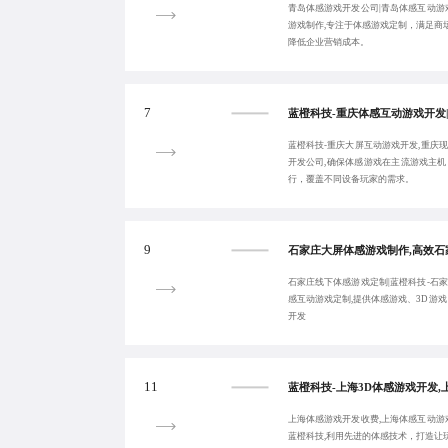
青岛体感游戏开发公司|青岛体感互动游
游戏制作,专注于体感游戏定制，满足商
降低企业营销成本。
7
蓝橙科技-重庆大屏互动游戏开发,重庆
开发公司,确保体感游戏在主流游戏主机
行，覆盖不同设备玩家的需求。
9
石家庄线下体感游戏定制|蓝橙科技-石
感互动游戏定制,提供体感游戏、3D游
开发
11
上海体感游戏开发收费,上海体感互动游
蓝橙科技,利用先进的体感技术，打造让