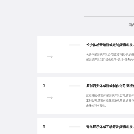
国
1
长沙体感游戏开发公司|蓝橙科技-长沙
感游戏开发,我们提供程序+设计+服务
3
蓝橙科技-西安体感游戏开发公司,西安
定制公司,西安体感互动游戏开发,多种
趣味性和丰富性。
5