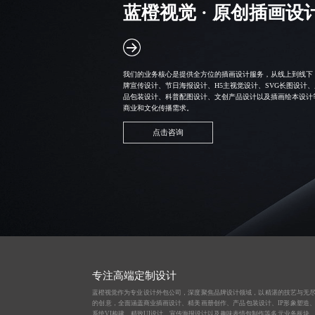
蓝橙视觉 · 原创插画设
我们的业务核心是提供全方位的插画设计服务，从线上到线下，
牌宣传设计、节日海报设计、H5主视觉设计、
SVG长图设计
、
品包装设计、科普配图设计、文创产品设计以及插画绘本设计
商业和文化传播需求。
点击咨询
专注高端定制设计
蓝橙视觉作为
专业设计外包公司
，深度聚焦品牌设计领域，以精湛的技艺与无
的创意，全面涵盖
商业插画设计
、
精美画册创作
、
产品包装设计
、
IP形象塑造
系统VI构建、
精致UI设计
、
宣传海报设计
以及趣味
表情包制作
等多元业务板块