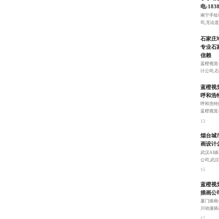
电:1838
南宁手绘
司,无论
9
石家庄
专业石
信赖
蓝橙视觉
计公司,
两者优势
11
蓝橙视
呼和浩特
呼和浩特
蓝橙视觉
材的插画
13
烟台城
画设计
武汉AI
公司,武
美偏好，
15
蓝橙视
插画公
厦门插画
川动漫插
不同客户
17