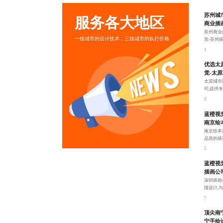
苏州城
服务各大地区
商业插
苏州商业
一线城市的设计技术，三线城市的执行价格
觉-苏州
告！
1
优选太
觉-太
太原城市
司,提供
全方位需
3
蓝橙视
南京绘
南京绘本
品质的插
55092！
5
蓝橙视
插画公
深圳插画
报设计,
8380455
7
顶尖南
宁手绘