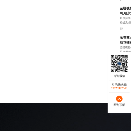
蓝橙视
司,哈
哈尔滨插
橙视觉,
求。
19
长春商
枝花插
蓝橙视觉
司,长春
满足不同
21
宁波文
告插画
北京广告
计,北京
咨询热线
作要求出
23
17723342546
回到顶部